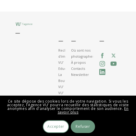
—
—
—
—
Recherche
Où sont nos
d'images
photographes
VU'
À propos
Education
Contacts
La
Newsletter
Boutique
VU'
VU'
la
Ce site dépose des cookies lors de votre navigation. Si vous les
acceptez, l’Agence VU’ pourra recueillir des statistiques de visite
Galerie
anonymes afin d'analyser le comportement de son audience.
En
savoir plus
Accepter
Refuser
© Agence VU' 2026 -
Mentions légales