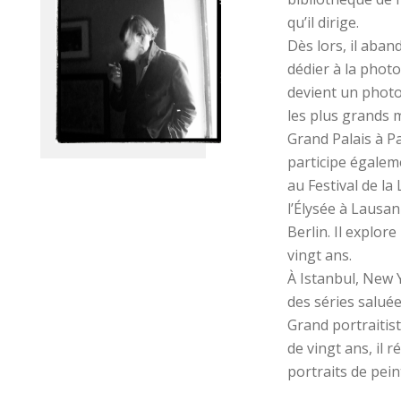
qu’il dirige.
Dès lors, il aban
dédier à la photo
devient un photo
les plus grands 
Grand Palais à Pa
participe égalem
au Festival de l
l’Élysée à Lausa
Berlin. Il explor
vingt ans.
À Istanbul, New 
des séries saluée
Grand portraitis
de vingt ans, il 
portraits de pein