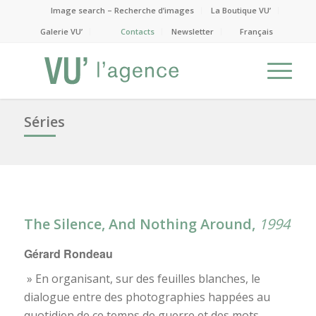
Image search – Recherche d’images
La Boutique VU’
Galerie VU’
Contacts
Newsletter
Français
Séries
The Silence, And Nothing Around,
1994
Gérard Rondeau
» En organisant, sur des feuilles blanches, le
dialogue entre des photographies happées au
quotidien de ce temps de guerre et des mots