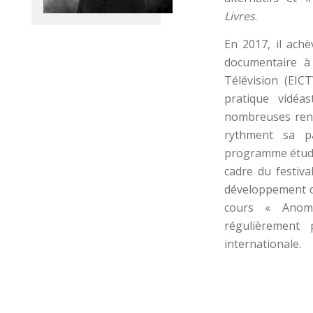
Livres
.
En 2017, il ach
documentaire à 
Télévision (EIC
pratique vidéa
nombreuses renco
rythment sa pa
programme étud
cadre du festiva
développement d
cours « Anomi
régulièrement 
internationale.