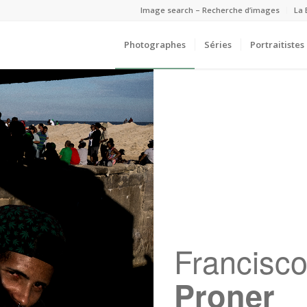
Image search – Recherche d’images
La 
Photographes
Séries
Portraitistes
Francisc
Proner