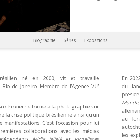
Biographie
Séries
Expositions
ésilien né en 2000, vit et travaille
En 2022
̀ Rio de Janeiro. Membre de l’Agence VU’
du lan
préside
Monde
isco Proner se forme à la photographie sur
allema
vre la crise politique brésilienne ainsi qu’un
au lon
manifestations. C’est l’occasion pour lui
autocht
remières collaborations avec les médias
les exp
indépendants
Midia NINJA
et
Jornalistas