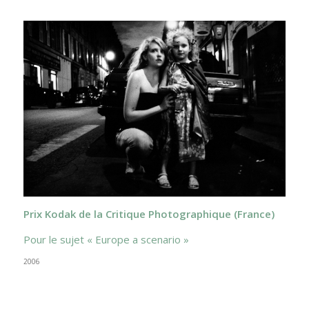
Prix Kodak de la Critique Photographique (France)
Pour le sujet « Europe a scenario »
2006