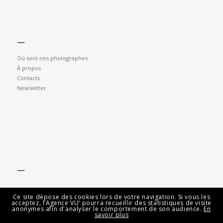
—
Où sont nos photographes
À propos
Contacts
Newsletter
—
Ce site dépose des cookies lors de votre navigation. Si vous les
acceptez, l’Agence VU’ pourra recueillir des statistiques de visite
anonymes afin d'analyser le comportement de son audience.
En
savoir plus