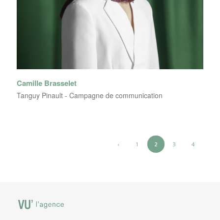
Camille Brasselet
Tanguy Pinault - Campagne de communication
‹
1
2
3
4
›