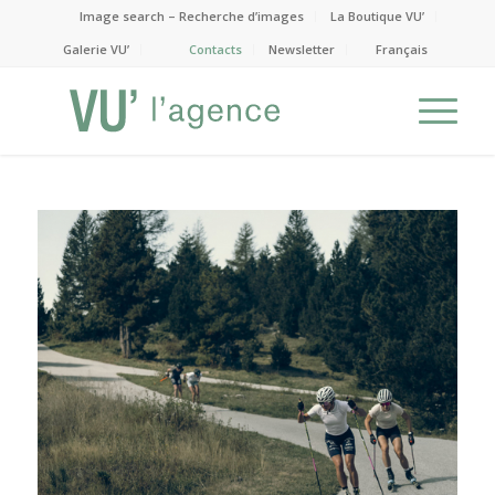
Image search – Recherche d’images
La Boutique VU’
Galerie VU’
Contacts
Newsletter
Français