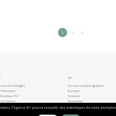
1
2
3
—
—
cherche d'images
Où sont nos photographes
' Education
À propos
 Boutique VU'
Contacts
' la Galerie
Newsletter
cceptez, l’Agence VU’ pourra recueillir des statistiques de visite anony