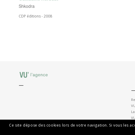
Shkodra
CDP éditions - 2008
—
Re
VU
La
VU
Ce site dépose des cookies lors de votre navigation. Si vous les a