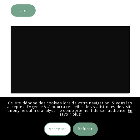
Lire
Centrafrique de terreur et de larmes
Ce site dépose des cookies lors de votre navigation. Si vous les
acceptez, l’Agence VU’ pourra recueillir des statistiques de visite
anonymes afin d'analyser le comportement de son audience.
En
France 3 Occitanie
savoir plus
—
2014
Accepter
Refuser