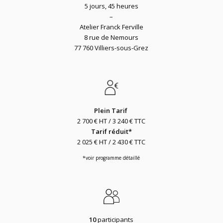
5 jours, 45 heures
–
Atelier Franck Ferville
8 rue de Nemours
77 760 Villiers-sous-Grez
Plein Tarif
2 700 € HT / 3 240 € TTC
Tarif réduit*
2 025 € HT / 2 430 € TTC
*voir programme détaillé
10
participants