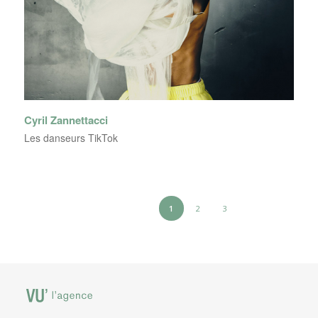
Cyril Zannettacci
Les danseurs TikTok
1
2
3