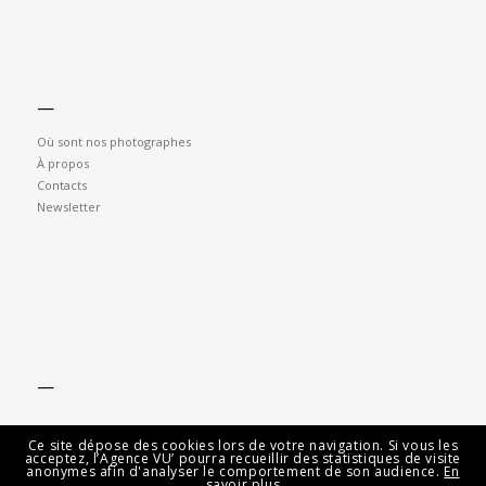
—
Où sont nos photographes
À propos
Contacts
Newsletter
—
Ce site dépose des cookies lors de votre navigation. Si vous les
acceptez, l’Agence VU’ pourra recueillir des statistiques de visite
anonymes afin d'analyser le comportement de son audience.
En
savoir plus