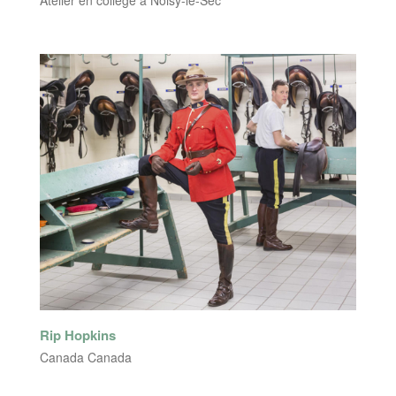
Atelier en collège à Noisy-le-Sec
Rip Hopkins
Canada Canada