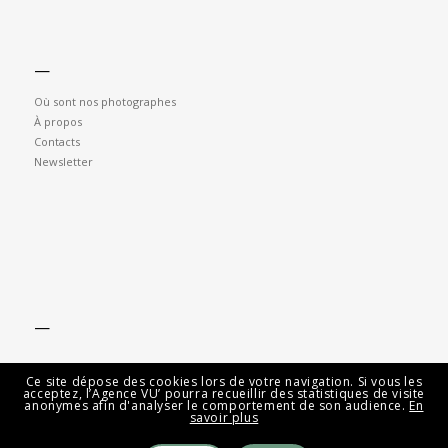
—
Où sont nos photographes
À propos
Contacts
Newsletter
—
Ce site dépose des cookies lors de votre navigation. Si vous les
acceptez, l’Agence VU’ pourra recueillir des statistiques de visite
anonymes afin d'analyser le comportement de son audience.
En
savoir plus