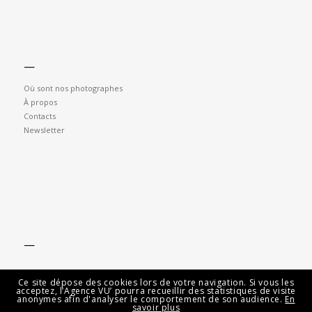
—
Où sont nos photographes
À propos
Contacts
Newsletter
—
Ce site dépose des cookies lors de votre navigation. Si vous les
acceptez, l’Agence VU’ pourra recueillir des statistiques de visite
anonymes afin d'analyser le comportement de son audience.
En
savoir plus