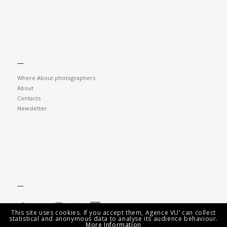
—
Where About photographers
About
Contacts
Newsletter
—
This site uses cookies. If you accept them, Agence VU’ can collect
statistical and anonymous data to analyse its audience behaviour.
More Information