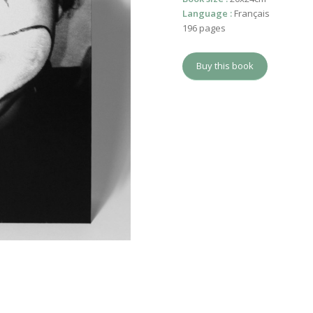
Language :
Français
196 pages
Buy this book