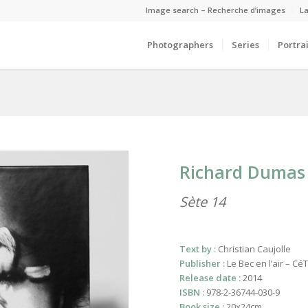
Image search – Recherche d’images
La
Photographers
Series
Portrai
Richard Dumas
Sète 14
Text by :
Christian Caujolle
Publisher :
Le Bec en l’air – C
Release date :
2014
ISBN :
978-2-36744-030-9
Book size :
20x24cm