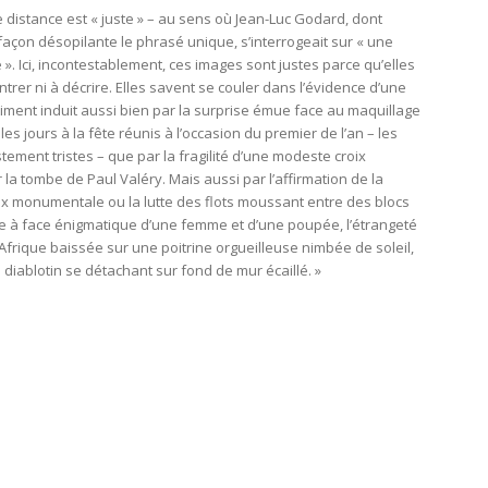
e distance est « juste » – au sens où Jean-Luc Godard, dont
açon désopilante le phrasé unique, s’interrogeait sur « une
». Ici, incontestablement, ces images sont justes parce qu’elles
rer ni à décrire. Elles savent se couler dans l’évidence d’une
timent induit aussi bien par la surprise émue face au maquillage
es jours à la fête réunis à l’occasion du premier de l’an – les
ement tristes – que par la fragilité d’une modeste croix
la tombe de Paul Valéry. Mais aussi par l’affirmation de la
x monumentale ou la lutte des flots moussant entre des blocs
ce à face énigmatique d’une femme et d’une poupée, l’étrangeté
’Afrique baissée sur une poitrine orgueilleuse nimbée de soleil,
diablotin se détachant sur fond de mur écaillé. »