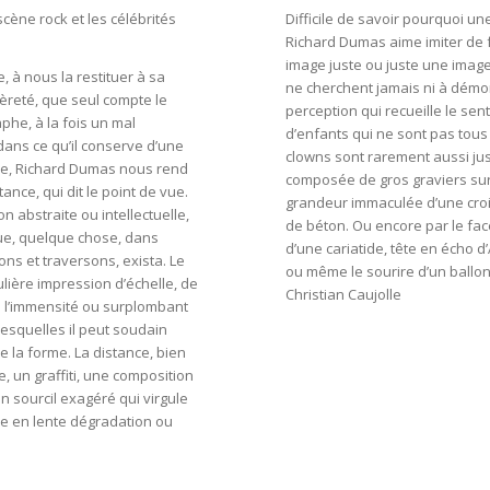
cène rock et les célébrités
Difficile de savoir pourquoi un
Richard Dumas aime imiter de f
image juste ou juste une image 
, à nous la restituer à sa
ne cherchent jamais ni à démont
gèreté, que seul compte le
perception qui recueille le sen
aphe, à la fois un mal
d’enfants qui ne sont pas tous l
dans ce qu’il conserve d’une
clowns sont rarement aussi just
re, Richard Dumas nous rend
composée de gros graviers sur 
nce, qui dit le point de vue.
grandeur immaculée d’une croi
 abstraite ou intellectuelle,
de béton. Ou encore par le fa
que, quelque chose, dans
d’une cariatide, tête en écho d
ns et traversons, exista. Le
ou même le sourire d’un ballon 
lière impression d’échelle, de
Christian Caujolle
s l’immensité ou surplombant
esquelles il peut soudain
e la forme. La distance, bien
e, un graffiti, une composition
 sourcil exagéré qui virgule
ie en lente dégradation ou