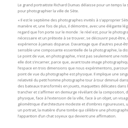
Le grand portraitiste Richard Dumas délaisse pour un temps la s
pour photographier la ville de Sète.
« Il est le septième des photographes invités à s’approprier Sète
manière et, une fois de plus, il démontre, avec une élégante lé
regard que l’on porte sur le monde : le réel est, pour le photogr
nécessaire et un prétexte à se trouver, se découvrir peut-être, 
expérience à jamais disparue. Davantage que d’autres peut-êt
sensible une composante essentielle de la photographie, la dista
Le point de vue, en photographie, n’est pas seulement une notion
elle doit s’incarner, parce que, avant toute image photographi
l’espace en trois dimensions que nous expérimentons, parcouro
point de vue du photographe est physique. Il implique une singu
relativité du petit homme photographe tour à tour diminué dan
des bateaux transformés en jouets, maquettes délicates dans l
trancher et s’affirmer en demiurge révélant de la composition, d
physique, face à l’extension de la ville, face à un objet, un visag
géométrique d’architecture modeste et d’ombres rigoureuses, un
un portrait, la matière d’une tombe qui célèbre une photograph
l’apparition d’un chat soyeux qui devient une affirmation.