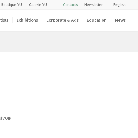
 Boutique VU’
Galerie VU’
Contacts
Newsletter
English
tists
Exhibitions
Corporate & Ads
Education
News
éTàVOIR