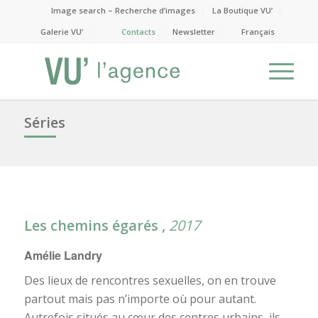
Image search – Recherche d’images
La Boutique VU’
Galerie VU’
Contacts
Newsletter
Français
Séries
Les chemins égarés ,
2017
Amélie Landry
Des lieux de rencontres sexuelles, on en trouve
partout mais pas n’importe où pour autant.
Autrefois situés au cœur des centres urbains, ils