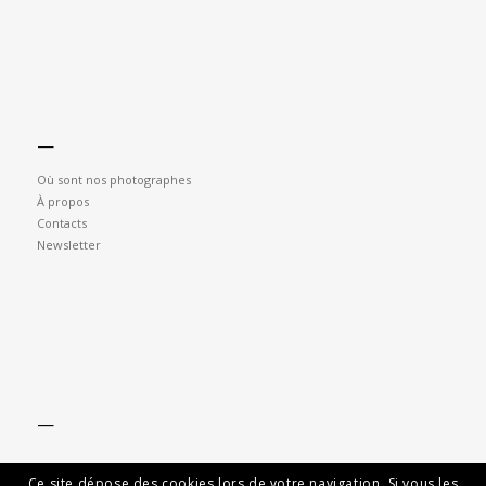
—
Où sont nos photographes
À propos
Contacts
Newsletter
—
Ce site dépose des cookies lors de votre navigation. Si vous les