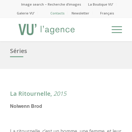
Image search – Recherche d’images
La Boutique VU’
Galerie VU’
Contacts
Newsletter
Français
Séries
La Ritournelle,
2015
Nolwenn Brod
La ritournelle, c’est un homme, une femme, et leur