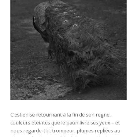
C’est en se retournant à la fin de son règne,
couleurs éteintes que le paon livre ses yeux – et
nous regarde-t-il, trompeur, plumes repliées au