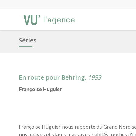
Séries
En route pour Behring,
1993
Françoise Huguier
Françoise Huguier nous rapporte du Grand Nord ses
nus, neiges et glaces, paysages habités, poches d’in