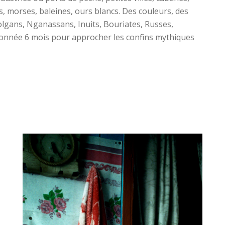
s, morses, baleines, ours blancs. Des couleurs, des
olgans, Nganassans, Inuits, Bouriates, Russes,
donnée 6 mois pour approcher les confins mythiques