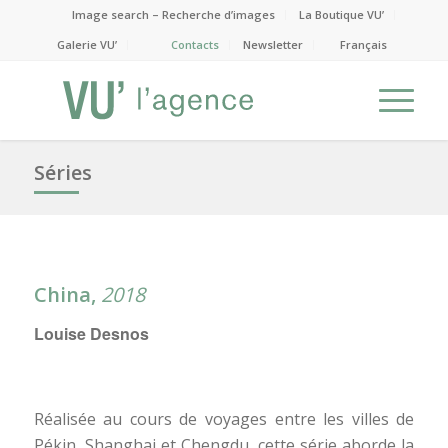
Image search – Recherche d’images
La Boutique VU’
Galerie VU’
Contacts
Newsletter
Français
Séries
China
,
2018
Louise Desnos
Réalisée au cours de voyages entre les villes de
Pékin, Shanghai et Chengdu, cette série aborde la