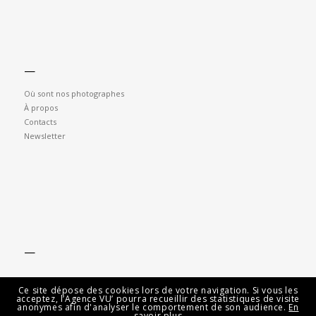
—
Où sont nos photographes
À propos
Contacts
Newsletter
—
Ce site dépose des cookies lors de votre navigation. Si vous les
acceptez, l’Agence VU’ pourra recueillir des statistiques de visite
anonymes afin d'analyser le comportement de son audience.
En
savoir plus