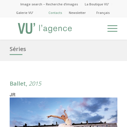
Image search – Recherche d’images
La Boutique VU’
Galerie VU’
Contacts
Newsletter
Français
Séries
Ballet,
2015
JR