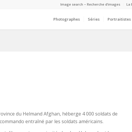
Image search – Recherche d’images
La 
Photographes
Séries
Portraitistes
province du Helmand Afghan, héberge 4 000 soldats de
commando entraîné par les soldats américains.