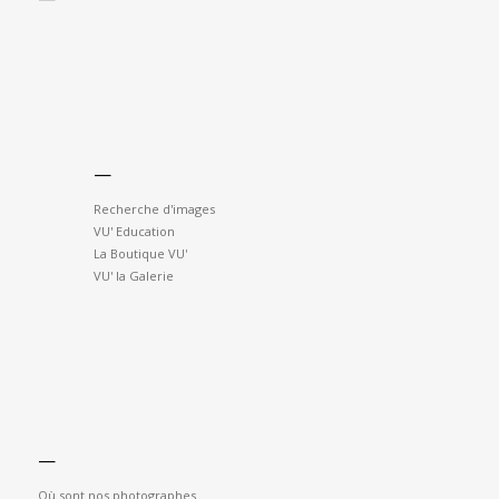
—
Recherche d'images
VU' Education
La Boutique VU'
VU' la Galerie
—
Où sont nos photographes