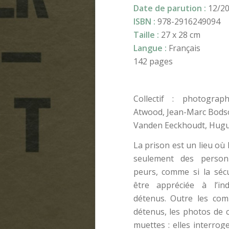
Date de parution :
12/2
ISBN :
978-2916249094
Taille :
27 x 28 cm
Langue :
Français
142 pages
Collectif : photogra
Atwood, Jean-Marc Bodso
Vanden Eeckhoudt, Hug
La prison est un lieu où
seulement des person
peurs, comme si la sécu
être appréciée à l’i
détenus. Outre les com
détenus, les photos de ce
muettes : elles interro