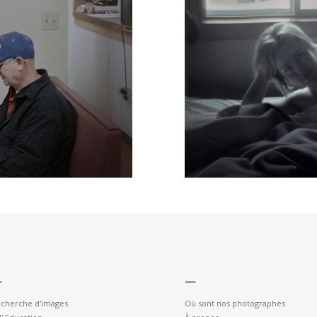
—
—
cherche d'images
Où sont nos photographes