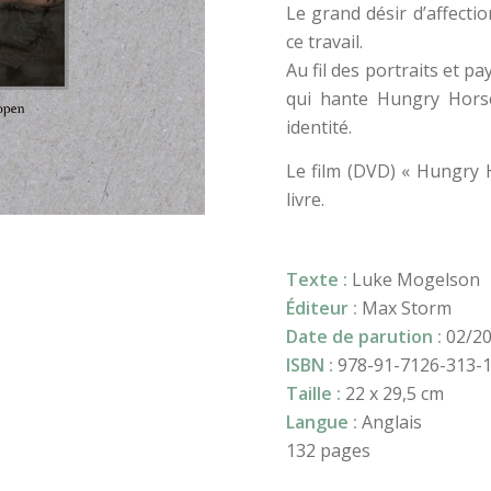
Le grand désir d’affecti
ce travail.
Au fil des portraits et 
qui hante Hungry Horse
identité.
Le film (DVD) « Hungry H
livre.
Texte :
Luke Mogelson
Éditeur :
Max Storm
Date de parution :
02/2
ISBN :
978-91-7126-313-
Taille :
22 x 29,5 cm
Langue :
Anglais
132 pages