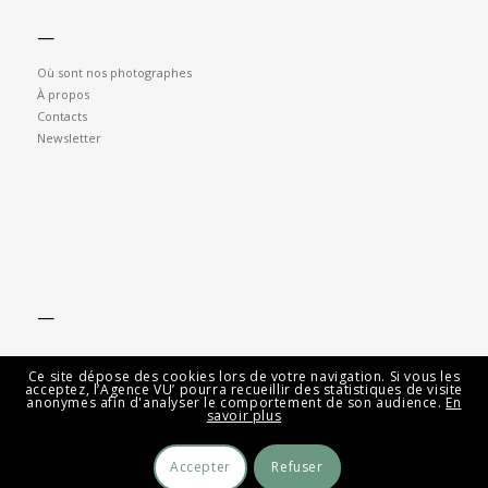
—
Où sont nos photographes
À propos
Contacts
Newsletter
—
Ce site dépose des cookies lors de votre navigation. Si vous les
acceptez, l’Agence VU’ pourra recueillir des statistiques de visite
anonymes afin d'analyser le comportement de son audience.
En
savoir plus
Accepter
Refuser
© Agence VU' 2026 -
Mentions légales