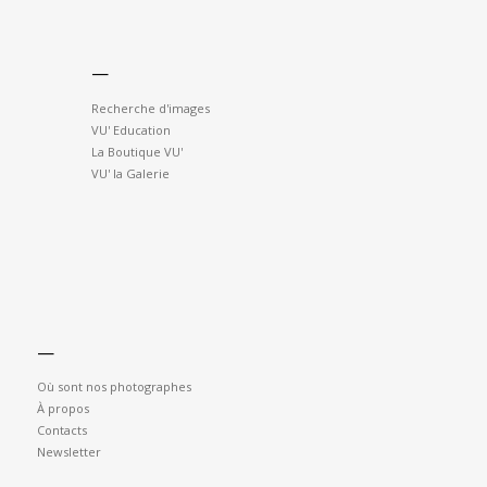
—
Recherche d'images
VU' Education
La Boutique VU'
VU' la Galerie
—
Où sont nos photographes
À propos
Contacts
Newsletter