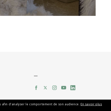
—
mes afin d'analyser le comportement de son audience.
En savoir plus