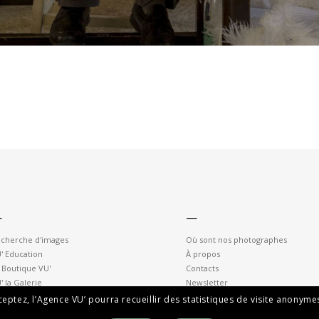
—
—
cherche d'images
Où sont nos photographes
' Education
À propos
 Boutique VU'
Contacts
' la Galerie
Newsletter
cceptez, l’Agence VU’ pourra recueillir des statistiques de visite anony