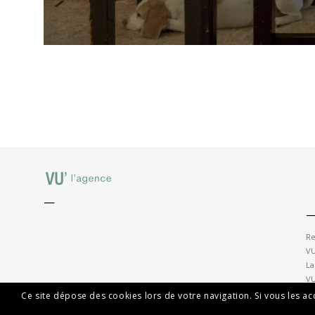
—
Re
VU
La
VU
Ce site dépose des cookies lors de votre navigation. Si vous les a