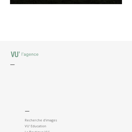
—
—
Recherche d'images
VU' Education
La Boutique VU'