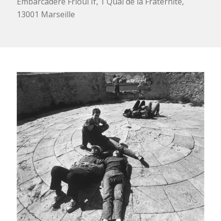
Embarcadère Frioul If, 1 Quai de la Fraternité,
13001 Marseille