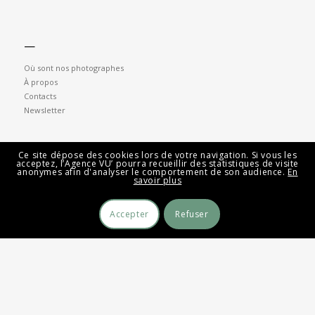
—
Où sont nos photographes
À propos
Contacts
Newsletter
Ce site dépose des cookies lors de votre navigation. Si vous les
acceptez, l’Agence VU’ pourra recueillir des statistiques de visite
anonymes afin d'analyser le comportement de son audience.
En
savoir plus
Accepter
Refuser
—