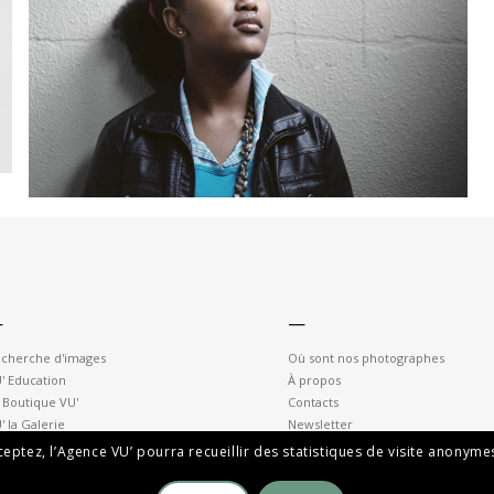
—
—
cherche d'images
Où sont nos photographes
' Education
À propos
 Boutique VU'
Contacts
' la Galerie
Newsletter
cceptez, l’Agence VU’ pourra recueillir des statistiques de visite anony