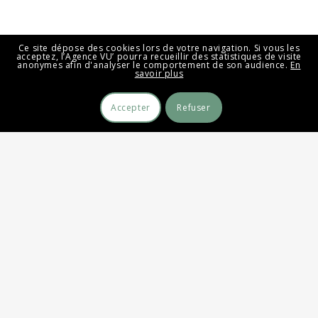
Ce site dépose des cookies lors de votre navigation. Si vous les
acceptez, l’Agence VU’ pourra recueillir des statistiques de visite
anonymes afin d'analyser le comportement de son audience.
En
savoir plus
—
Accepter
Refuser
—
Recherche d'images
VU' Education
La Boutique VU'
VU' la Galerie