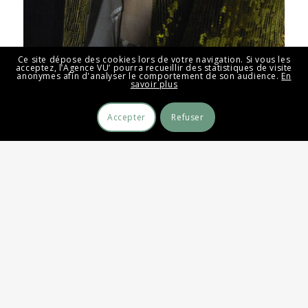
Ce site dépose des cookies lors de votre navigation. Si vous les
acceptez, l’Agence VU’ pourra recueillir des statistiques de visite
anonymes afin d'analyser le comportement de son audience.
En
savoir plus
Accepter
Refuser