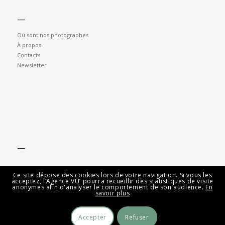
—
Où sont nos photographes
À propos
Contacts
Newsletter
—
Ce site dépose des cookies lors de votre navigation. Si vous les
acceptez, l’Agence VU’ pourra recueillir des statistiques de visite
anonymes afin d'analyser le comportement de son audience.
En
savoir plus
Accepter
Refuser
© Agence VU' 2026 -
Mentions légales