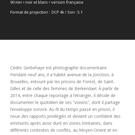
90 min • noir et blanc • version française
Format de projection : DCP 4k / Son : 5.1
Cédric Gerbehaye est photographe documentaire.
Pendant neuf ans, il a habité avenue de la Jonction, à
Bruxelles, entouré par les prisons de Forest, de Saint-
Gilles et de celle des femmes de Berkendael. À partir de
2014, entre chaque reportage à l’étranger, il décide de
documenter le quotidien de ses “voisins”, dont il partage
l’enveloppe sonore. Au fil du temps passé en prison, il
noue des rapports privilégiés et devient un confident des
emmurés après avoir duré en zones lointaines, dans
différents contextes de conflits, au Moyen-Orient et en