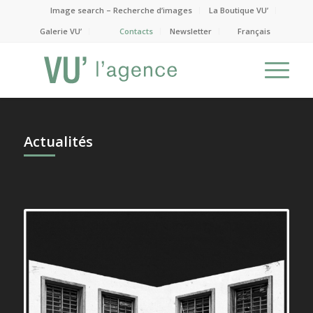
Image search – Recherche d’images
La Boutique VU’
Galerie VU’
Contacts
Newsletter
Français
Actualités